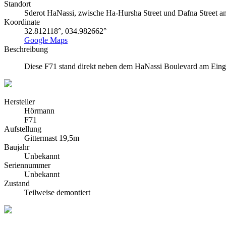
Standort
Sderot HaNassi, zwische Ha-Hursha Street und Dafna Street a
Koordinate
32.812118°, 034.982662°
Google Maps
Beschreibung
Diese F71 stand direkt neben dem HaNassi Boulevard am Einga
Hersteller
Hörmann
F71
Aufstellung
Gittermast 19,5m
Baujahr
Unbekannt
Seriennummer
Unbekannt
Zustand
Teilweise demontiert