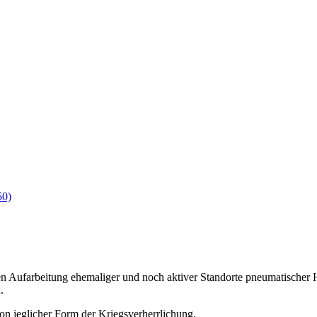
50)
chen Aufarbeitung ehemaliger und noch aktiver Standorte pneumatischer
.
on jeglicher Form der Kriegsverherrlichung.