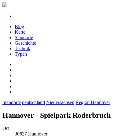
Blog
Karte
Standorte
Geschichte
Technik
Typen
Standorte
deutschland
Niedersachsen
Region Hannover
Hannover - Spielpark Roderbruch
Ort
30627 Hannover