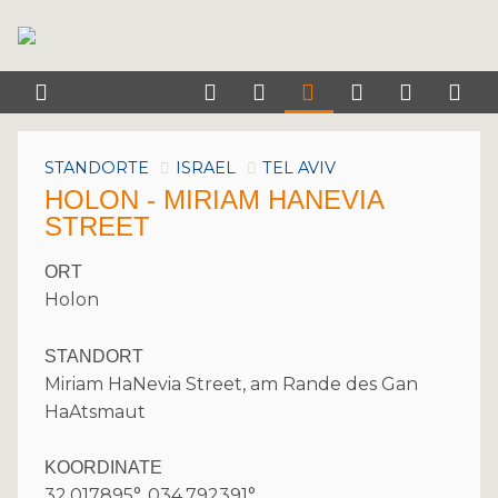
STANDORTE
ISRAEL
TEL AVIV
HOLON - MIRIAM HANEVIA
STREET
ORT
Holon
STANDORT
Miriam HaNevia Street, am Rande des Gan
HaAtsmaut
KOORDINATE
32.017895°, 034.792391°