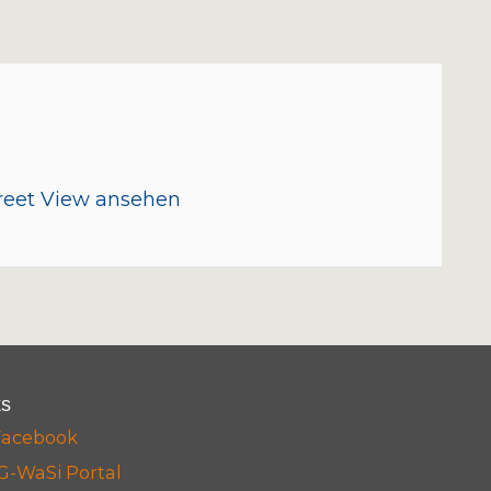
treet View ansehen
ks
Facebook
G-WaSi Portal