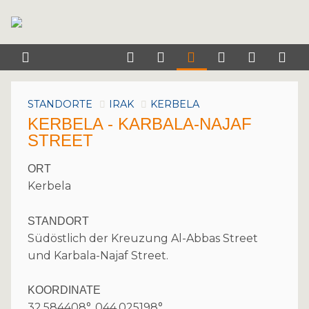
STANDORTE
IRAK
KERBELA
KERBELA - KARBALA-NAJAF
STREET
ORT
Kerbela
STANDORT
Südöstlich der Kreuzung Al-Abbas Street
und Karbala-Najaf Street.
KOORDINATE
32.584408°, 044.025198°